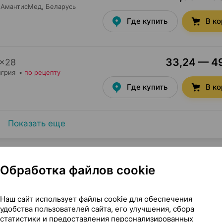
АмантисМед
, Беларусь
Где купить
В к
33,24 — 49
×
28
нгрия
•
по рецепту
Где купить
В к
Показать еще
Обработка файлов cookie
Наш сайт использует файлы cookie для обеспечения
мг ×30, Фармтехнология Беларусь
удобства пользователей сайта, его улучшения, сбора
статистики и предоставления персонализированных