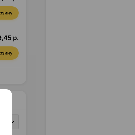
орзину
,45 р.
орзину