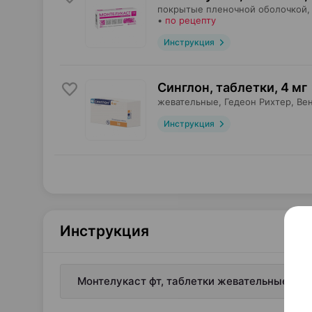
покрытые пленочной оболочкой,
•
по рецепту
Инструкция
Синглон, таблетки
,
4 мг
жевательные,
Гедеон Рихтер
, Ве
Инструкция
Инструкция
Монтелукаст фт, таблетки жевательные, 4 