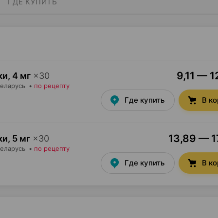
ГДЕ КУПИТЬ
9,11 — 1
ки
,
4 мг
×
30
Беларусь
•
по рецепту
Где купить
В к
13,89 — 1
ки
,
5 мг
×
30
Беларусь
•
по рецепту
Где купить
В к