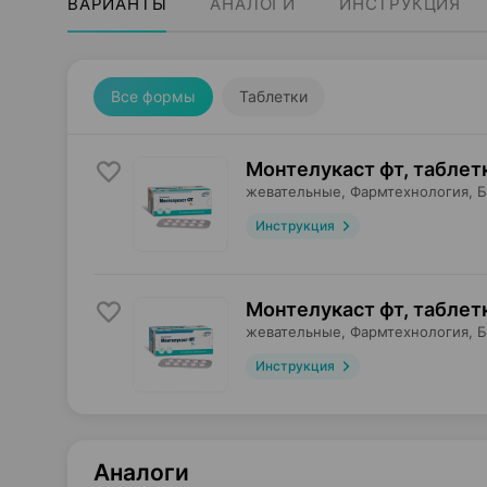
ВАРИАНТЫ
АНАЛОГИ
ИНСТРУКЦИЯ
Все формы
Таблетки
Монтелукаст фт, таблет
жевательные,
Фармтехнология
, 
Инструкция
Монтелукаст фт, таблет
жевательные,
Фармтехнология
, 
Инструкция
Аналоги