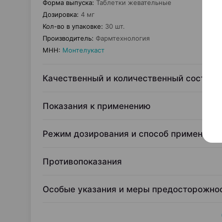
Форма выпуска
:
Таблетки жевательные
Дозировка
:
4 мг
Кол-во в упаковке
:
30 шт.
Производитель
:
Фармтехнология
МНН
:
Монтелукаст
Качественный и количественный состав
Показания к применению
Режим дозирования и способ применени
Противопоказания
Особые указания и меры предосторожно