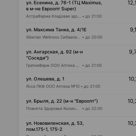
12,
ул. Есенина, д. 76-1 (ТЦ Maximus,
в м-не Евроопт Super)
АстраФарма Кладовая здоровья ООО Аптека №9
до 21:00
9,
ул. Максима Танка, д. 4/1Е
Siberian Wellness Сибвалио-Бел ИООО Аптека №1
до 20:00
9,
ул. Ангарская, д. 92 (м-н
"Соседи")
ГратиаФарм ООО Аптека №8
до 21:00
10,
ул. Олешева, д. 1
Ясса ПКФ ООО Аптека №10
до 21:00
10,
ул. Брыля, д. 22 (м-н "Евроопт")
Планета Здоровья КосмоФарма ООО Аптека №6
до 22:00
10,
ул. Нововиленская, д. 53,
пом.175-1, 175-2