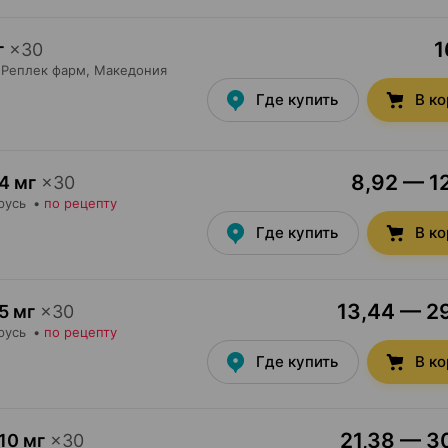
1
г
×
30
Реплек фарм
, Македония
Где купить
В к
8,92 — 12
4 мг
×
30
русь
•
по рецепту
Где купить
В к
13,44 — 29
5 мг
×
30
русь
•
по рецепту
Где купить
В к
21,38 — 30
10 мг
×
30