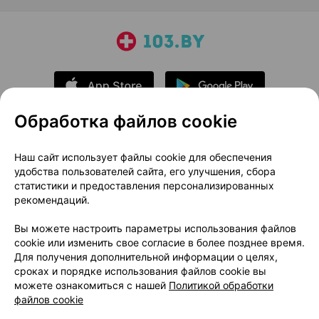
Обработка файлов cookie
О проекте
Новости проекта
Наш сайт использует файлы cookie для обеспечения
удобства пользователей сайта, его улучшения, сбора
Размещение рекламы
Медицинский маркетинг
статистики и предоставления персонализированных
Публичный договор
Доставка
рекомендаций.
Пользовательское соглашение
Вы можете настроить параметры использования файлов
Способы оплаты
Вакансии
Партнеры
cookie или изменить свое согласие в более позднее время.
Написать руководителю 103.by
Для получения дополнительной информации о целях,
сроках и порядке использования файлов cookie вы
Написать в поддержку
можете ознакомиться с нашей
Политикой обработки
Персональные настройки Cookie
файлов cookie
Обработка персональных данных