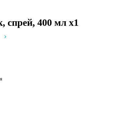
к, спрей, 400 мл
x1
я