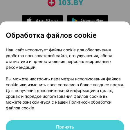
Обработка файлов cookie
О проекте
Новости проекта
Наш сайт использует файлы cookie для обеспечения
удобства пользователей сайта, его улучшения, сбора
Размещение рекламы
Медицинский маркетинг
статистики и предоставления персонализированных
Публичный договор
Доставка
рекомендаций.
Пользовательское соглашение
Вы можете настроить параметры использования файлов
Способы оплаты
Вакансии
Партнеры
cookie или изменить свое согласие в более позднее время.
Написать руководителю 103.by
Для получения дополнительной информации о целях,
сроках и порядке использования файлов cookie вы
Написать в поддержку
можете ознакомиться с нашей
Политикой обработки
Персональные настройки Cookie
файлов cookie
Обработка персональных данных
Принять