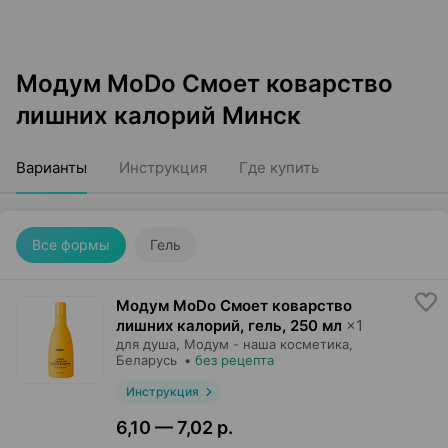
Модум MoDo Смоет коварство
лишних калорий Минск
Варианты
Инструкция
Где купить
Все формы
Гель
Модум MoDo Смоет коварство
лишних калорий, гель
,
250 мл
×
1
для душа,
Модум - наша косметика
,
Беларусь
•
без рецепта
Инструкция
6,10 — 7,02 р.