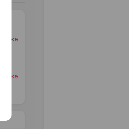
родаже
родаже