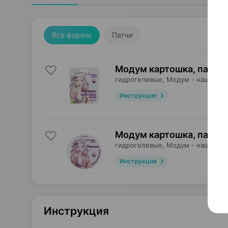
Все формы
Патчи
Модум картошка, патчи
гидрогелевые,
Модум - наша кос
Инструкция
Модум картошка, патчи
гидрогелевые,
Модум - наша кос
Инструкция
Инструкция