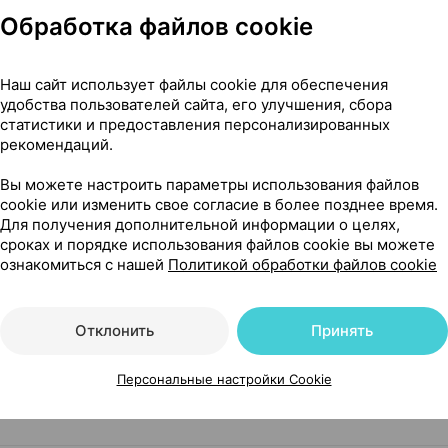
Обработка файлов cookie
Наш сайт использует файлы cookie для обеспечения
удобства пользователей сайта, его улучшения, сбора
статистики и предоставления персонализированных
Нет в п
×
2
рекомендаций.
метика
, Беларусь
•
без рецепта
Вы можете настроить параметры использования файлов
cookie или изменить свое согласие в более позднее время.
Для получения дополнительной информации о целях,
сроках и порядке использования файлов cookie вы можете
Нет в п
×
60
ознакомиться с нашей
Политикой обработки файлов cookie
метика
, Беларусь
•
без рецепта
Отклонить
Принять
Персональные настройки Cookie