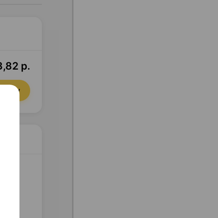
,82 р.
орзину