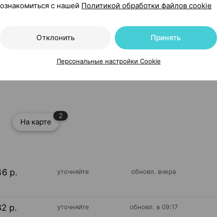
ознакомиться с нашей
Политикой обработки файлов cookie
Отклонить
Принять
Персональные настройки Cookie
л ×1, Модум - наша косметика Беларусь
2
На карте
46 р.
уточняйте
обновл. вчера
82 р.
уточняйте
обновл. в 09:17