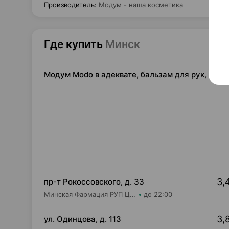
Производитель
:
Модум - наша косметика
Где купить
Минск
Модум Modo в адеквате, бальзам для рук, 30 м
3,
пр-т Рокоссовского, д. 33
Минская Фармация РУП Центральная районная аптека №182
до 22:00
3,
ул. Одинцова, д. 113