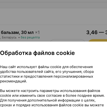
3,46 — 3
 бальзам
,
30 мл
×
1
, Беларусь
•
без рецепта
Где купить
В к
Обработка файлов cookie
Наш сайт использует файлы cookie для обеспечения
удобства пользователей сайта, его улучшения, сбора
статистики и предоставления персонализированных
рекомендаций.
л ×1, Модум - наша косметика Беларусь
Вы можете настроить параметры использования файлов
cookie или изменить свое согласие в более позднее время.
Для получения дополнительной информации о целях,
сроках и порядке использования файлов cookie вы можете