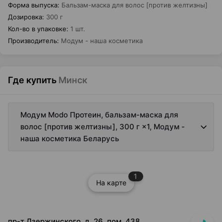
Форма выпуска
:
Бальзам-маска для волос [против желтизны]
Дозировка
:
300 г
Кол-во в упаковке
:
1 шт.
Производитель
:
Модум - наша косметика
Где купить
Минск
Модум Modo Протеин, бальзам-маска для
волос [против желтизны], 300 г ×1, Модум -
наша косметика Беларусь
1
На карте
пр-т Дзержинского, д. 26, пом. 438