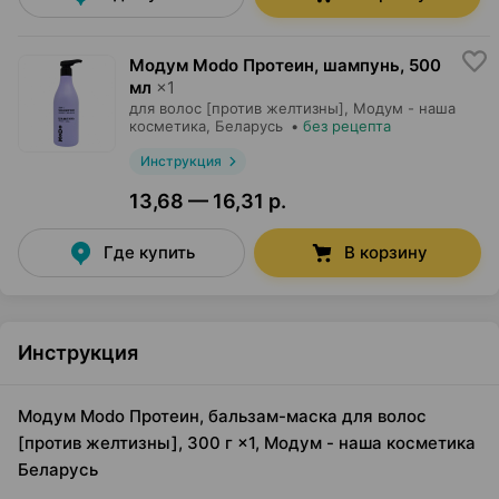
Модум Modo Протеин, шампунь
,
500
мл
×
1
для волос [против желтизны],
Модум - наша
косметика
, Беларусь
•
без рецепта
Инструкция
13,68 — 16,31 р.
Где купить
В корзину
Инструкция
Модум Modo Протеин, бальзам-маска для волос
[против желтизны], 300 г ×1, Модум - наша косметика
Беларусь