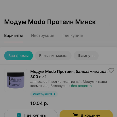
Модум Modo Протеин Минск
Варианты
Инструкция
Где купить
Все формы
Бальзам-маска
Шампунь
Модум Modo Протеин, бальзам-маска
,
300 г
×
1
для волос [против желтизны],
Модум - наша
косметика
, Беларусь
•
без рецепта
Инструкция
10,04 р.
Где купить
В корзину