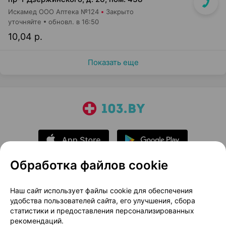
Искамед ООО Аптека №124
Закрыто
уточняйте
обновл. в 16:50
10,04 р.
Показать еще
Обработка файлов cookie
О проекте
Новости проекта
Наш сайт использует файлы cookie для обеспечения
удобства пользователей сайта, его улучшения, сбора
Размещение рекламы
Медицинский маркетинг
статистики и предоставления персонализированных
Публичный договор
Доставка
рекомендаций.