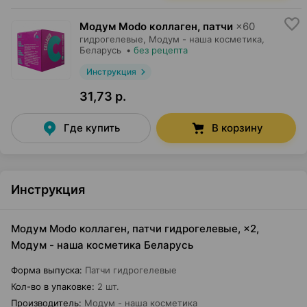
Модум Modo коллаген, патчи
×
60
гидрогелевые,
Модум - наша косметика
,
Беларусь
•
без рецепта
Инструкция
31,73 р.
Где купить
В корзину
Инструкция
Модум Modo коллаген, патчи гидрогелевые, ×2,
Модум - наша косметика Беларусь
Форма выпуска
:
Патчи гидрогелевые
Кол-во в упаковке
:
2 шт.
Производитель
:
Модум - наша косметика