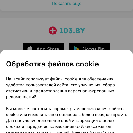
Показать еще
Обработка файлов cookie
О проекте
Новости проекта
Наш сайт использует файлы cookie для обеспечения
удобства пользователей сайта, его улучшения, сбора
Размещение рекламы
Медицинский маркетинг
статистики и предоставления персонализированных
Публичный договор
Доставка
рекомендаций.
Пользовательское соглашение
Вы можете настроить параметры использования файлов
Способы оплаты
Вакансии
Партнеры
cookie или изменить свое согласие в более позднее время.
Написать руководителю 103.by
Для получения дополнительной информации о целях,
сроках и порядке использования файлов cookie вы
Написать в поддержку
можете ознакомиться с нашей
Политикой обработки