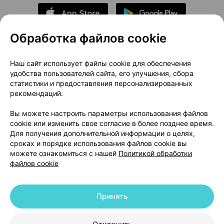
Обработка файлов cookie
О проекте
Новости проекта
Наш сайт использует файлы cookie для обеспечения
удобства пользователей сайта, его улучшения, сбора
Размещение рекламы
Медицинский маркетинг
статистики и предоставления персонализированных
Публичный договор
Доставка
рекомендаций.
Пользовательское соглашение
Вы можете настроить параметры использования файлов
Способы оплаты
Вакансии
Партнеры
cookie или изменить свое согласие в более позднее время.
Написать руководителю 103.by
Для получения дополнительной информации о целях,
сроках и порядке использования файлов cookie вы
Написать в поддержку
можете ознакомиться с нашей
Политикой обработки
Персональные настройки Cookie
файлов cookie
Обработка персональных данных
Принять
© 2026 ООО «Артокс Лаб», УНП 191700409 | 220012, Республика Беларусь,
г. Минск, улица Толбухина, 2, пом. 16 | help@103.by
|
Служба поддержки
+375 291212755