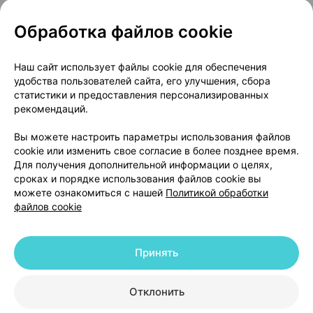
Обработка файлов cookie
О проекте
Новости проекта
Наш сайт использует файлы cookie для обеспечения
удобства пользователей сайта, его улучшения, сбора
Размещение рекламы
Медицинский маркетинг
статистики и предоставления персонализированных
Публичный договор
Доставка
рекомендаций.
Пользовательское соглашение
Вы можете настроить параметры использования файлов
Способы оплаты
Вакансии
Партнеры
cookie или изменить свое согласие в более позднее время.
Написать руководителю 103.by
Для получения дополнительной информации о целях,
сроках и порядке использования файлов cookie вы
Написать в поддержку
можете ознакомиться с нашей
Политикой обработки
Персональные настройки Cookie
файлов cookie
Обработка персональных данных
Принять
© 2026 ООО «Артокс Лаб», УНП 191700409 | 220012, Республика Беларусь,
г. Минск, улица Толбухина, 2, пом. 16 | help@103.by
|
Служба поддержки
+375 291212755
Отклонить