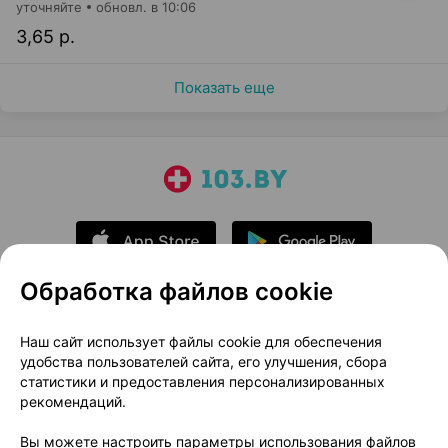
уточняйте
обновл. в 10:06
3,65 р.
Показать еще
Обработка файлов cookie
О проекте
Новости проекта
Наш сайт использует файлы cookie для обеспечения
удобства пользователей сайта, его улучшения, сбора
Размещение рекламы
Медицинский маркетинг
статистики и предоставления персонализированных
Публичный договор
Доставка
рекомендаций.
Пользовательское соглашение
Вы можете настроить параметры использования файлов