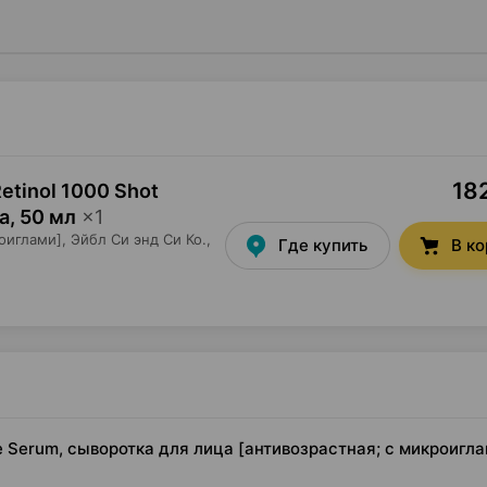
182
etinol 1000 Shot
а
,
50 мл
×
1
оиглами],
Эйбл Си энд Си Ко.
,
Где купить
В к
le Serum, сыворотка для лица [антивозрастная; с микроигла