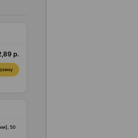
,89 р.
орзину
ми], 50