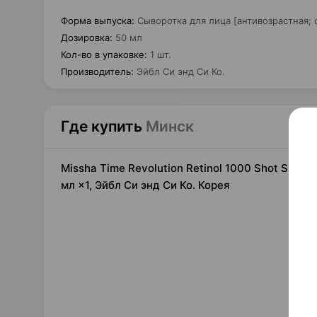
Форма выпуска
:
Сыворотка для лица [антивозрастная;
Дозировка
:
50 мл
Кол-во в упаковке
:
1 шт.
Производитель
:
Эйбл Си энд Си Ко.
Где купить
Минск
Missha Time Revolution Retinol 1000 Shot Spicu
мл ×1, Эйбл Си энд Си Ко. Корея