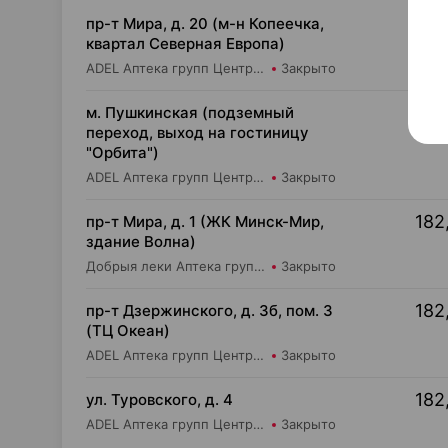
182
пр-т Мира, д. 20 (м-н Копеечка,
квартал Северная Европа)
ADEL Аптека групп Центр ООО Аптека №55
Закрыто
182
м. Пушкинская (подземный
переход, выход на гостиницу
"Орбита")
ADEL Аптека групп Центр ООО Аптека №11
Закрыто
182
пр-т Мира, д. 1 (ЖК Минск-Мир,
здание Волна)
Добрыя леки Аптека групп Центр ООО Аптека №95
Закрыто
182
пр-т Дзержинского, д. 3б, пом. 3
(ТЦ Океан)
ADEL Аптека групп Центр ООО Аптека №69
Закрыто
182
ул. Туровского, д. 4
ADEL Аптека групп Центр ООО Аптека №20
Закрыто