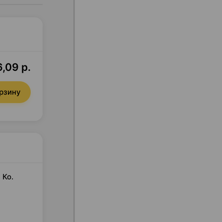
,09 р.
орзину
 Ко.