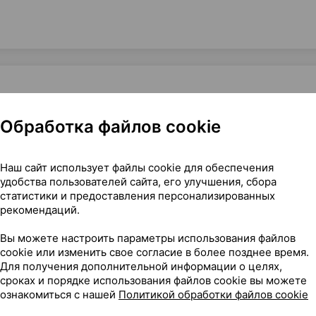
Обработка файлов cookie
r, жидкость для снятия макияжа, 500 мл ×1, Эйбл Си энд Си
Наш сайт использует файлы cookie для обеспечения
удобства пользователей сайта, его улучшения, сбора
статистики и предоставления персонализированных
рекомендаций.
13
На карте
Вы можете настроить параметры использования файлов
cookie или изменить свое согласие в более позднее время.
Для получения дополнительной информации о целях,
сроках и порядке использования файлов cookie вы можете
09 р.
1 шт.
обновл. в 08:06
ознакомиться с нашей
Политикой обработки файлов cookie