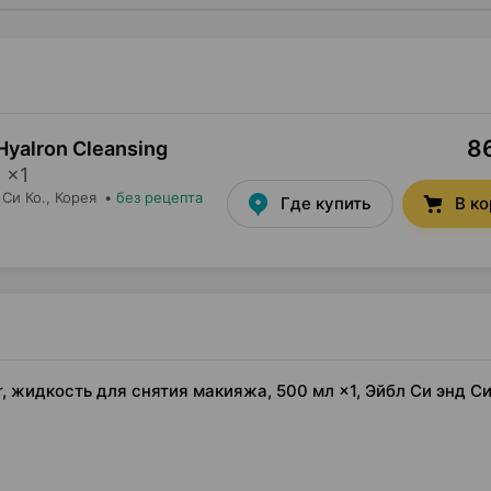
86
Hyalron Cleansing
л
×
1
 Си Ко.
, Корея
•
без рецепта
Где купить
В к
r, жидкость для снятия макияжа, 500 мл ×1, Эйбл Си энд Си