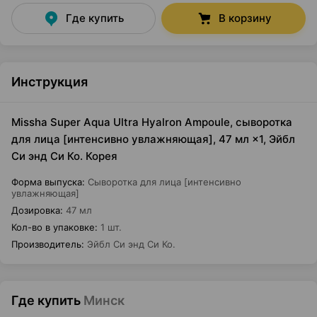
Где купить
В корзину
Инструкция
Missha Super Aqua Ultra Hyalron Ampoule, сыворотка
для лица [интенсивно увлажняющая], 47 мл ×1, Эйбл
Си энд Си Ко. Корея
Форма выпуска
:
Сыворотка для лица [интенсивно
увлажняющая]
Дозировка
:
47 мл
Кол-во в упаковке
:
1 шт.
Производитель
:
Эйбл Си энд Си Ко.
Где купить
Минск