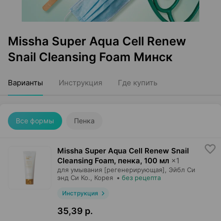
Missha Super Aqua Cell Renew
Snail Cleansing Foam Минск
Варианты
Инструкция
Где купить
Все формы
Пенка
Missha Super Aqua Cell Renew Snail
Cleansing Foam, пенка
,
100 мл
×
1
для умывания [регенерирующая],
Эйбл Си
энд Си Ко.
, Корея
•
без рецепта
Инструкция
35,39 р.