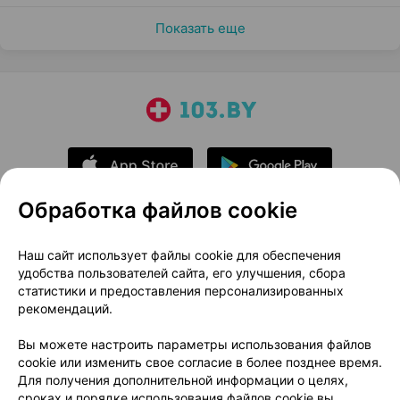
Показать еще
Обработка файлов cookie
О проекте
Новости проекта
Наш сайт использует файлы cookie для обеспечения
удобства пользователей сайта, его улучшения, сбора
Размещение рекламы
Медицинский маркетинг
статистики и предоставления персонализированных
Публичный договор
Доставка
рекомендаций.
Пользовательское соглашение
Вы можете настроить параметры использования файлов
Способы оплаты
Вакансии
Партнеры
cookie или изменить свое согласие в более позднее время.
Написать руководителю 103.by
Для получения дополнительной информации о целях,
сроках и порядке использования файлов cookie вы