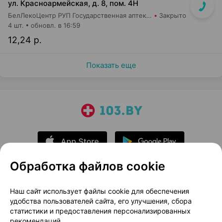
ул. Красноармейская, д. 8, пом. 4Н
БелЛекоЦентр РУП Государственная аптека №12
Закрыто
4 шт.
обновл. в 16:59
12,24 р.
Показать еще
Обработка файлов cookie
О проекте
Новости проекта
Наш сайт использует файлы cookie для обеспечения
удобства пользователей сайта, его улучшения, сбора
Размещение рекламы
Медицинский маркетинг
статистики и предоставления персонализированных
Публичный договор
Доставка
рекомендаций.