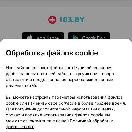
Обработка файлов cookie
О проекте
Новости проекта
Наш сайт использует файлы cookie для обеспечения
удобства пользователей сайта, его улучшения, сбора
Размещение рекламы
Медицинский маркетинг
статистики и предоставления персонализированных
Публичный договор
Доставка
рекомендаций.
Пользовательское соглашение
Вы можете настроить параметры использования файлов
Способы оплаты
Вакансии
Партнеры
cookie или изменить свое согласие в более позднее время.
Написать руководителю 103.by
Для получения дополнительной информации о целях,
сроках и порядке использования файлов cookie вы
Написать в поддержку
можете ознакомиться с нашей
Политикой обработки
Персональные настройки Cookie
файлов cookie