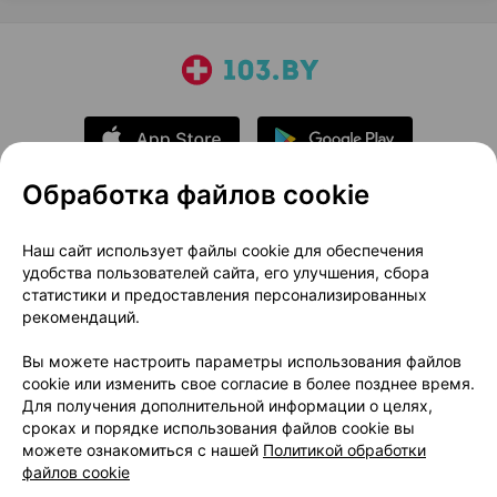
Обработка файлов cookie
О проекте
Новости проекта
Наш сайт использует файлы cookie для обеспечения
удобства пользователей сайта, его улучшения, сбора
Размещение рекламы
Медицинский маркетинг
статистики и предоставления персонализированных
Публичный договор
Доставка
рекомендаций.
Пользовательское соглашение
Вы можете настроить параметры использования файлов
Способы оплаты
Вакансии
Партнеры
cookie или изменить свое согласие в более позднее время.
Написать руководителю 103.by
Для получения дополнительной информации о целях,
сроках и порядке использования файлов cookie вы
Написать в поддержку
можете ознакомиться с нашей
Политикой обработки
Персональные настройки Cookie
файлов cookie
Обработка персональных данных