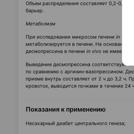
Объем распределения составляет 0,2-0,3 л/
барьер.
Метаболизм
При исследовании микросом печени
in
vitro
метаболизируется в печени. На основании п
десмопрессина в печени
in
vivo
не имеет сущ
Выведение десмопрессина соответствует ки
по сравнению с аргинин-вазопрессином. Де
приеме внутрь составляет от 2 ч до 3,2 ч.
кровоток, выводится почками в течение 24 ч
Показания к применению
Несахарный диабет центрального генеза;