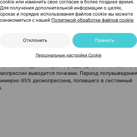
cookie или изменить свое согласие в более позднее время.
кг. Десмопрессин не проникает через гематоэнцефалич
Для получения дополнительной информации о целях,
сроках и порядке использования файлов cookie вы можете
ознакомиться с нашей
Политикой обработки файлов cookie
было установлено, что незначительная часть десмопре
Отклонить
Принять
олученных данных был сделан вывод, что метаболизм
ественного значения.
Выведение
Персональные настройки Cookie
нетике выведения первого рода, однако с меньшей ск
смопрессин выводится почками. Период полувыведения
 Примерно 65% десмопрессина, попавшего в системный
.