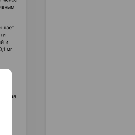
тивным
вышает
сти
ий и
,1 мг
альная
ентов