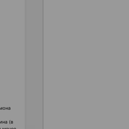
рмона
ина (в
и менее