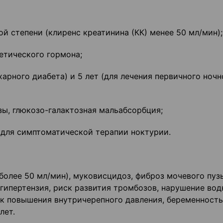
й степени (клиренс креатинина (КК) менее 50 мл/мин);
етического гормона;
харного диабета) и 5 лет (для лечения первичного ночн
зы, глюкозо-галактозная мальабсорбция;
 для симптоматической терапии ноктурии.
более 50 мл/мин), муковисцидоз, фиброз мочевого пуз
гипертензия, риск развития тромбозов, нарушение вод
к повышения внутричерепного давления, беременность, 
лет.