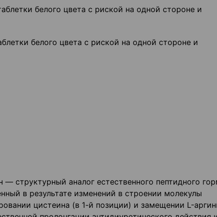
аблетки белого цвета с риской на одной стороне и
блетки белого цвета с риской на одной стороне и
 — структурный аналог естественного пептидного го
енный в результате изменений в строении молекулы
ровании цистеина (в 1-й позиции) и замещении L-аргин
щественной пролонгации антидиуретического действия 