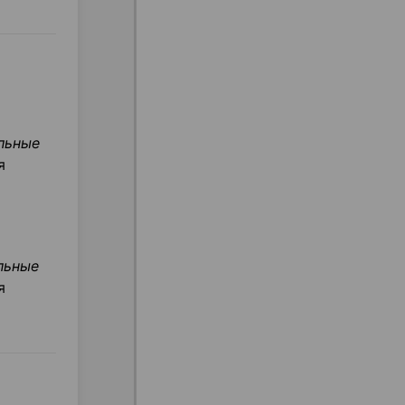
льные
я
льные
я