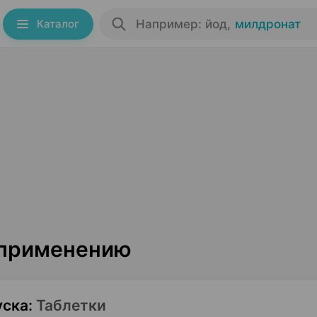
Каталог
Например: йод
,
милдронат
 применению
уска
:
Таблетки