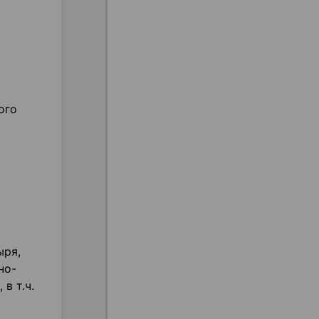
ого
ыря,
но-
в т.ч.