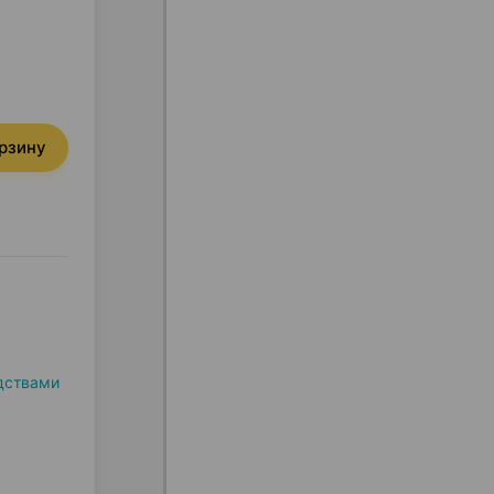
орзину
дствами