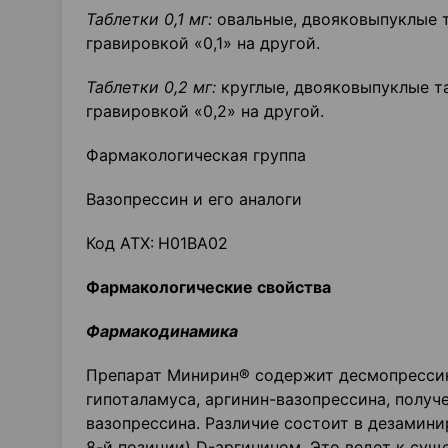
Таблетки 0,1 мг:
овальные, двояковыпуклые т
гравировкой «0,1» на другой.
Таблетки 0,2 мг:
круглые, двояковыпуклые та
гравировкой «0,2» на другой.
Фармакологическая группа
Вазопрессин и его аналоги
Код ATX:
Н01ВА02
Фармакологические свойства
Фармакодинамика
Препарат Минирин® содержит десмопрессин
гипоталамуса, аргинин-вазопрессина, получ
вазопрессина. Различие состоит в дезамини
8-й позиции) D-аргинином. Это ведет к су