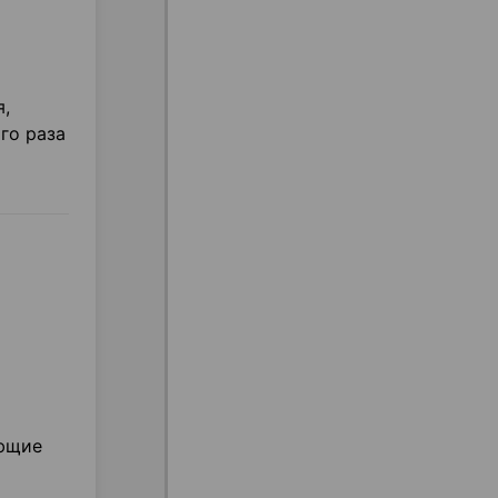
я,
го раза
ующие