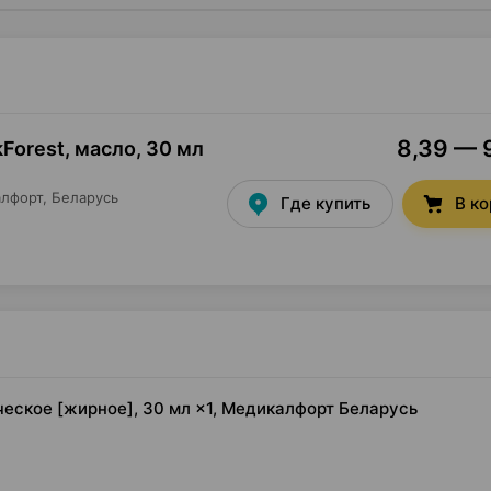
8,39 — 9
Forest, масло
,
30 мл
лфорт
, Беларусь
Где купить
В к
ческое [жирное], 30 мл ×1, Медикалфорт Беларусь