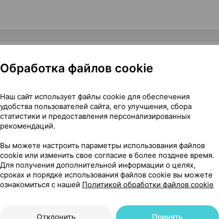
Обработка файлов cookie
ческое [жирное], 30 мл ×1, Медикалфорт Беларусь
Наш сайт использует файлы cookie для обеспечения
удобства пользователей сайта, его улучшения, сбора
статистики и предоставления персонализированных
рекомендаций.
14
На карте
Вы можете настроить параметры использования файлов
cookie или изменить свое согласие в более позднее время.
Для получения дополнительной информации о целях,
сроках и порядке использования файлов cookie вы можете
ознакомиться с нашей
Политикой обработки файлов cookie
39 р.
1 шт.
обновл. в 14:42
Отклонить
Принять