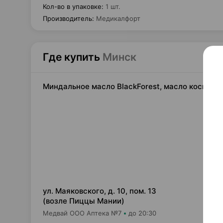
Кол-во в упаковке
:
1 шт.
Производитель
:
Медикалфорт
Где купить
Минск
Миндальное масло BlackForest, масло космети
8,
ул. Маяковского, д. 10, пом. 13
(возле Пиццы Мании)
Медвай ООО Аптека №7
до 20:30