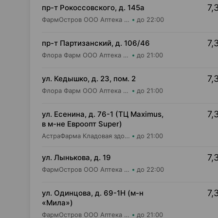
7,
пр-т Рокоссовского, д. 145а
ФармОстров ООО Аптека №9 на Рокоссовского
до 22:00
7,
пр-т Партизанский, д. 106/46
Флора Фарм ООО Аптека №20
до 21:00
7,
ул. Кедышко, д. 23, пом. 2
Флора Фарм ООО Аптека №21
до 21:00
7,
ул. Есенина, д. 76-1 (ТЦ Maximus,
в м-не Евроопт Super)
АстраФарма Кладовая здоровья ООО Аптека №9
до 21:00
7,
ул. Лынькова, д. 19
ФармОстров ООО Аптека №7 на Лынькова
до 22:00
7,
ул. Одинцова, д. 69-1Н (м-н
«Мила»)
ФармОстров ООО Аптека №16 на Одинцова
до 21:00