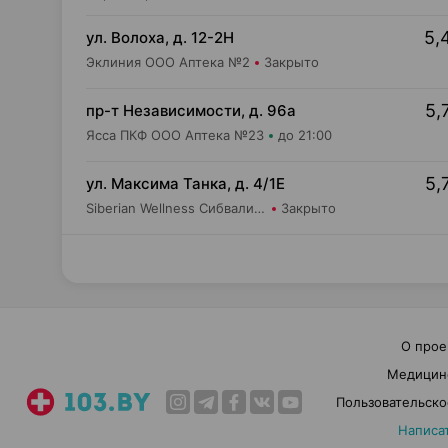
5,
ул. Волоха, д. 12-2Н
Эклиния ООО Аптека №2
Закрыто
5,
пр-т Независимости, д. 96а
Ясса ПКФ ООО Аптека №23
до 21:00
5,
ул. Максима Танка, д. 4/1Е
Siberian Wellness Сибвалио-Бел ИООО Аптека №1
Закрыто
О прое
Медицин
Пользовательско
Написа