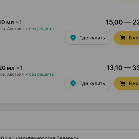
15,00 — 22
10 мл
×
1
оз
, Австрия
•
без рецепта
Где купить
В к
13,10 — 33
20 мл
×
1
оз
, Австрия
•
без рецепта
Где купить
В к
0 г ×1, Фармтехнология Беларусь