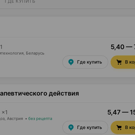
ГДЕ КУПИТЬ
5,40 — 
1
мтехнология
, Беларусь
Где купить
В к
рапевтического действия
5,47 — 1
×
1
оз
, Австрия
•
без рецепта
Где купить
В к