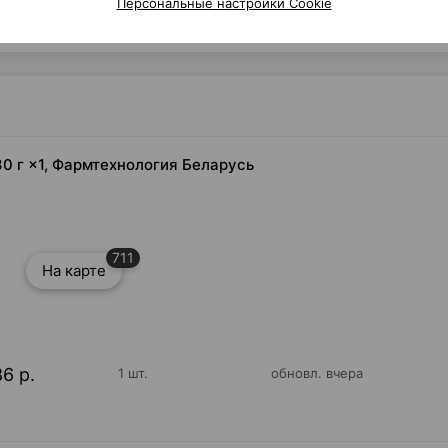
Персональные настройки Cookie
Читать полностью
0 г ×1, Фармтехнология Беларусь
711
На карте
86 р.
1 шт.
обновл. вчера