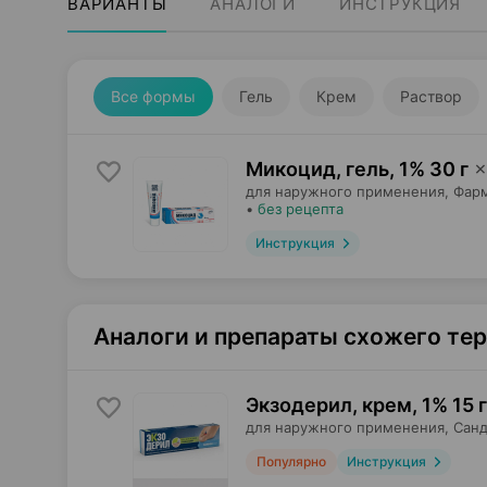
ВАРИАНТЫ
АНАЛОГИ
ИНСТРУКЦИЯ
Все формы
Гель
Крем
Раствор
Микоцид, гель
,
1% 30 г
×
для наружного применения,
Фар
•
без рецепта
Инструкция
Аналоги и препараты схожего те
Экзодерил, крем
,
1% 15 г
для наружного применения,
Санд
Популярно
Инструкция