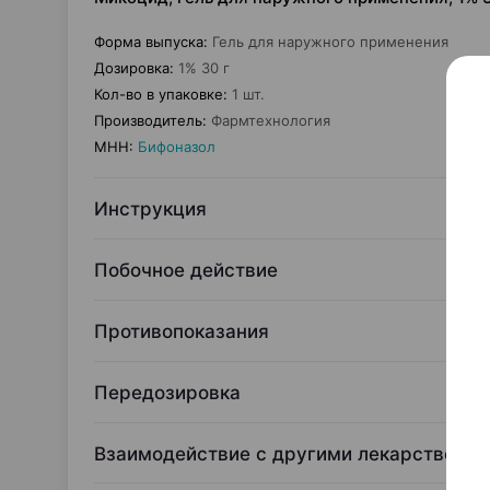
Форма выпуска
:
Гель для наружного применения
Дозировка
:
1% 30 г
Кол-во в упаковке
:
1 шт.
Производитель
:
Фармтехнология
МНН
:
Бифоназол
Инструкция
Побочное действие
Противопоказания
Передозировка
Взаимодействие с другими лекарственн