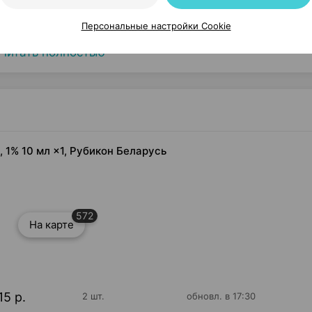
 фертильность
Персональные настройки Cookie
Читать полностью
 1% 10 мл ×1, Рубикон Беларусь
572
На карте
15 р.
2 шт.
обновл. в 17:30