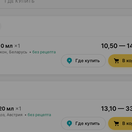
ГДЕ КУПИТЬ
10,50 — 14
10 мл
×
1
кон
, Беларусь
•
без рецепта
Где купить
В к
13,10 — 33
20 мл
×
1
оз
, Австрия
•
без рецепта
Где купить
В к