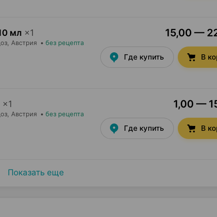
15,00 — 22
10 мл
×
1
оз
, Австрия
•
без рецепта
Где купить
В к
1,00 — 1
×
1
оз
, Австрия
•
без рецепта
Где купить
В к
Показать еще