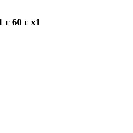
 г 60 г
x1