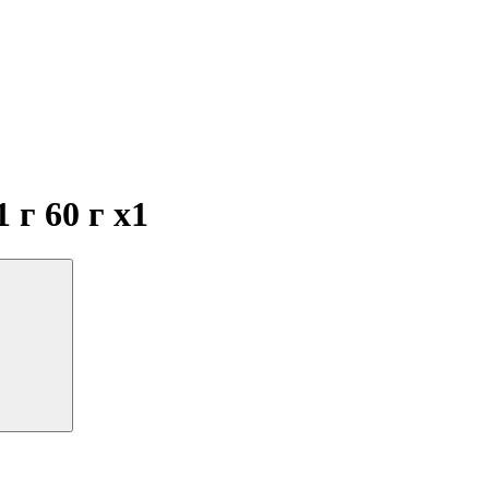
 г 60 г
x1