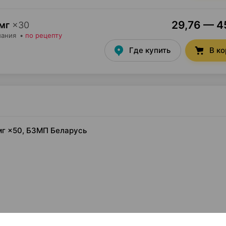
29,76 — 45
мг
×
30
мания
•
по рецепту
Где купить
В к
мг ×50, БЗМП Беларусь