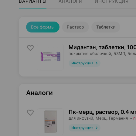
ВАРИАНТЫ
АНАЛОГИ
ИНСТРУКЦИЯ
Все формы
Раствор
Таблетки
Мидантан, таблетки
,
100
покрытые оболочкой,
БЗМП
, Бел
Инструкция
Аналоги
Пк-мерц, раствор
,
0.4 м
для инфузий,
Мерц
, Германия
•
п
Инструкция