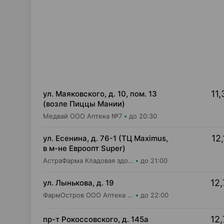
11,
ул. Маяковского, д. 10, пом. 13
(возле Пиццы Мании)
Медвай ООО Аптека №7
до 20:30
12,
ул. Есенина, д. 76-1 (ТЦ Maximus,
в м-не Евроопт Super)
АстраФарма Кладовая здоровья ООО Аптека №9
до 21:00
12,
ул. Лынькова, д. 19
ФармОстров ООО Аптека №7 на Лынькова
до 22:00
12,
пр-т Рокоссовского, д. 145а