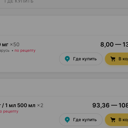
ГДЕ КУПИТЬ
8,00 — 13
 мг
×
50
арусь
•
по рецепту
Где купить
В к
93,36 — 108
г / 1 мл 500 мл
×
2
о рецепту
Где купить
В к