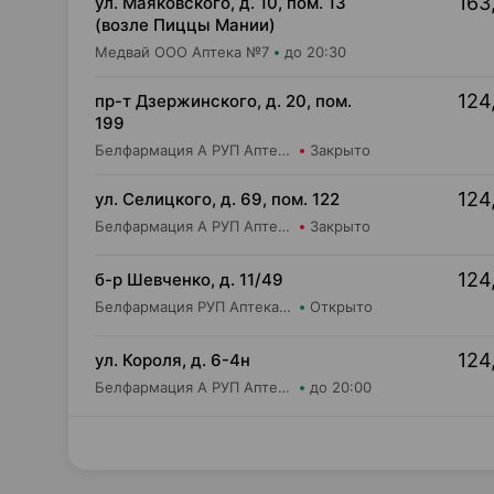
163
ул. Маяковского, д. 10, пом. 13
(возле Пиццы Мании)
Медвай ООО Аптека №7
до 20:30
124
пр-т Дзержинского, д. 20, пом.
199
Белфармация А РУП Аптека №11
Закрыто
124
ул. Селицкого, д. 69, пом. 122
Белфармация А РУП Аптека №102
Закрыто
124
б-р Шевченко, д. 11/49
Белфармация РУП Аптека №36 (дежурная)
Открыто
124
ул. Короля, д. 6-4н
Белфармация А РУП Аптека №11
до 20:00