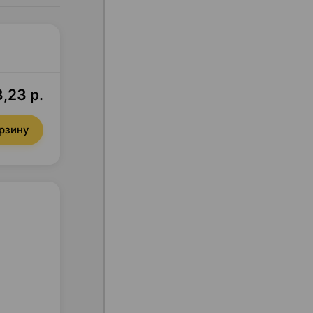
,23 р.
орзину