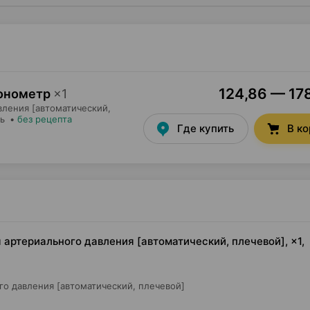
124,86 — 178
 тонометр
×
1
вления [автоматический,
нь
•
без рецепта
Где купить
В к
я артериального давления [автоматический, плечевой], ×1,
о давления [автоматический, плечевой]