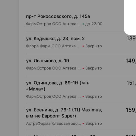
134
пр-т Рокоссовского, д. 145а
ФармОстров ООО Аптека №9 на Рокоссовского
до 22:00
139
ул. Кедышко, д. 23, пом. 2
Флора Фарм ООО Аптека №21
Закрыто
149
ул. Лынькова, д. 19
ФармОстров ООО Аптека №7 на Лынькова
Закрыто
151
ул. Одинцова, д. 69-1Н (м-н
«Мила»)
ФармОстров ООО Аптека №16 на Одинцова
Закрыто
159
ул. Есенина, д. 76-1 (ТЦ Maximus,
в м-не Евроопт Super)
АстраФарма Кладовая здоровья ООО Аптека №9
Закрыто