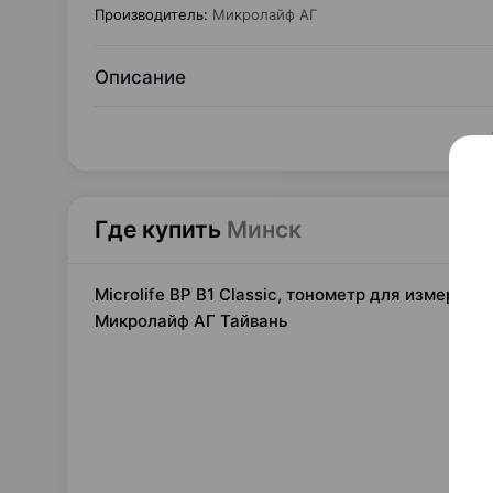
Производитель
:
Микролайф АГ
Описание
Где купить
Минск
Microlife BP B1 Classic, тонометр для измерени
Микролайф АГ Тайвань