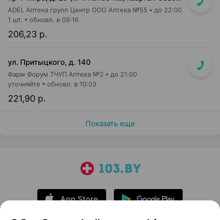
ADEL Аптека групп Центр ООО Аптека №55
до 22:00
1 шт.
обновл. в 09:16
206,23 р.
ул. Притыцкого, д. 140
Фарм Форум ТЧУП Аптека №2
до 21:00
уточняйте
обновл. в 10:03
221,90 р.
Показать еще