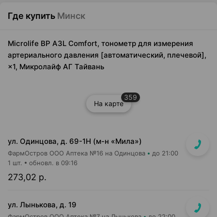
Где купить
Минск
Microlife BP A3L Comfort, тонометр для измерения
артериального давления [автоматический, плечевой],
×1, Микролайф АГ Тайвань
359
На карте
ул. Одинцова, д. 69-1Н (м-н «Мила»)
ФармОстров ООО Аптека №16 на Одинцова
до 21:00
1 шт.
обновл. в 09:16
273,02 р.
ул. Лынькова, д. 19
ФармОстров ООО Аптека №7 на Лынькова
до 22:00