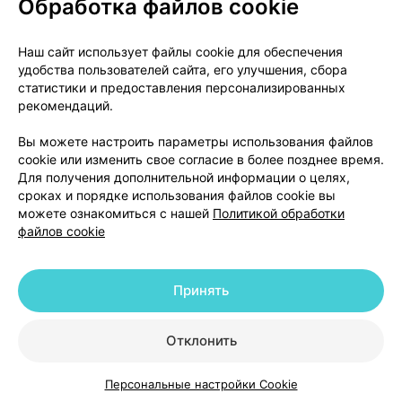
Обработка файлов cookie
О проекте
Новости проекта
Наш сайт использует файлы cookie для обеспечения
удобства пользователей сайта, его улучшения, сбора
Размещение рекламы
Медицинский маркетинг
статистики и предоставления персонализированных
Публичный договор
Доставка
рекомендаций.
Пользовательское соглашение
Вы можете настроить параметры использования файлов
Способы оплаты
Вакансии
Партнеры
cookie или изменить свое согласие в более позднее время.
Написать руководителю 103.by
Для получения дополнительной информации о целях,
сроках и порядке использования файлов cookie вы
Написать в поддержку
можете ознакомиться с нашей
Политикой обработки
Персональные настройки Cookie
файлов cookie
Обработка персональных данных
Принять
© 2026 ООО «Артокс Лаб», УНП 191700409 | 220012, Республика Беларусь,
г. Минск, улица Толбухина, 2, пом. 16 | help@103.by
|
Служба поддержки
+375 291212755
Отклонить
Персональные настройки Cookie
Каталог
Корзина
Избранное
Профиль