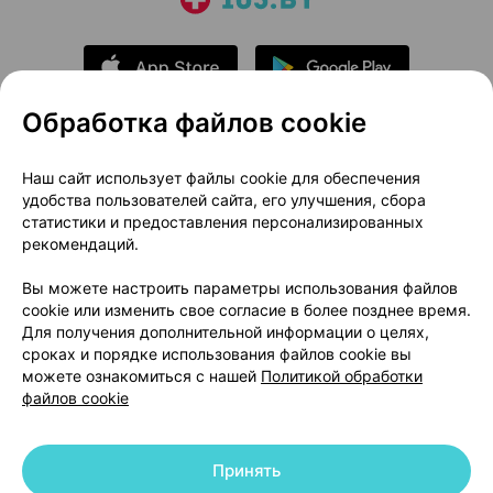
Обработка файлов cookie
О проекте
Новости проекта
Наш сайт использует файлы cookie для обеспечения
удобства пользователей сайта, его улучшения, сбора
Размещение рекламы
Медицинский маркетинг
статистики и предоставления персонализированных
Публичный договор
Доставка
рекомендаций.
Пользовательское соглашение
Вы можете настроить параметры использования файлов
Способы оплаты
Вакансии
Партнеры
cookie или изменить свое согласие в более позднее время.
Написать руководителю 103.by
Для получения дополнительной информации о целях,
сроках и порядке использования файлов cookie вы
Написать в поддержку
можете ознакомиться с нашей
Политикой обработки
Персональные настройки Cookie
файлов cookie
Обработка персональных данных
Принять
© 2026 ООО «Артокс Лаб», УНП 191700409 | 220012, Республика Беларусь,