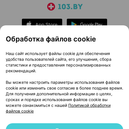
Обработка файлов cookie
О проекте
Новости проекта
Наш сайт использует файлы cookie для обеспечения
удобства пользователей сайта, его улучшения, сбора
Размещение рекламы
Медицинский маркетинг
статистики и предоставления персонализированных
Публичный договор
Доставка
рекомендаций.
Пользовательское соглашение
Вы можете настроить параметры использования файлов
Способы оплаты
Вакансии
Партнеры
cookie или изменить свое согласие в более позднее время.
Написать руководителю 103.by
Для получения дополнительной информации о целях,
сроках и порядке использования файлов cookie вы
Написать в поддержку
можете ознакомиться с нашей
Политикой обработки
Персональные настройки Cookie
файлов cookie
Обработка персональных данных