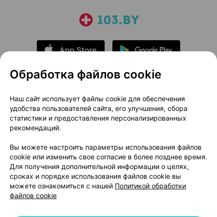
Обработка файлов cookie
О проекте
Новости проекта
Наш сайт использует файлы cookie для обеспечения
удобства пользователей сайта, его улучшения, сбора
Размещение рекламы
Медицинский маркетинг
статистики и предоставления персонализированных
Публичный договор
Доставка
рекомендаций.
Пользовательское соглашение
Вы можете настроить параметры использования файлов
Способы оплаты
Вакансии
Партнеры
cookie или изменить свое согласие в более позднее время.
Написать руководителю 103.by
Для получения дополнительной информации о целях,
сроках и порядке использования файлов cookie вы
Написать в поддержку
можете ознакомиться с нашей
Политикой обработки
Персональные настройки Cookie
файлов cookie
Обработка персональных данных