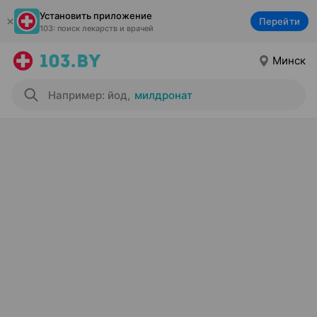
Установить приложение
Перейти
103: поиск лекарств и врачей
Минск
Например: йод
,
милдронат