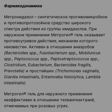
Фармакодинамика
Метронидазол – синтетическое противомикробное
и противопротозойное средство широкого
спектра действия из группы имидазолов. При
наружном применении Метрогил® гель оказывает
противоугревое действие, механизм которого
неизвестен. Активен в отношении анаэробов
(Bacteroides spp., Fusobacterium spp., Mobiluncus
spp., Peptococcus spp., Peptostreptococcus spp.,
Clostridium, Eubacterium, Bacteroides fragilis,
Prevotella)
и простейших
(Trichomonas vaginalis,
Giardia intestinalis, Entamoeba histolytica, Lamblia
intestinalis).
Метрогил® гель для наружного применения
неэффективен в отношении телеангиэктазий,
отмечаемых при розовых угрях.