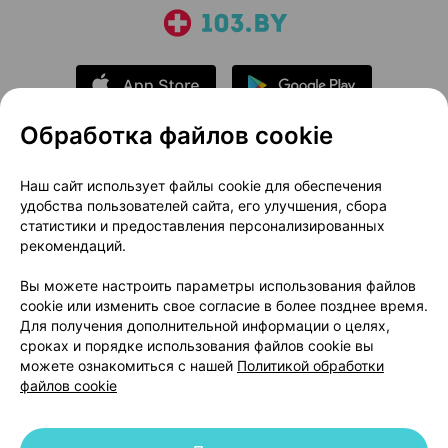
Обработка файлов cookie
О проекте
Новости проекта
Наш сайт использует файлы cookie для обеспечения
удобства пользователей сайта, его улучшения, сбора
Размещение рекламы
Медицинский маркетинг
статистики и предоставления персонализированных
Публичный договор
Доставка
рекомендаций.
Пользовательское соглашение
Вы можете настроить параметры использования файлов
Способы оплаты
Вакансии
Партнеры
cookie или изменить свое согласие в более позднее время.
Написать руководителю 103.by
Для получения дополнительной информации о целях,
сроках и порядке использования файлов cookie вы
Написать в поддержку
можете ознакомиться с нашей
Политикой обработки
Персональные настройки Cookie
файлов cookie
Обработка персональных данных