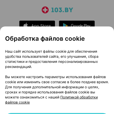
Обработка файлов cookie
О проекте
Новости проекта
Наш сайт использует файлы cookie для обеспечения
удобства пользователей сайта, его улучшения, сбора
Размещение рекламы
Медицинский маркетинг
статистики и предоставления персонализированных
Публичный договор
Доставка
рекомендаций.
Пользовательское соглашение
Вы можете настроить параметры использования файлов
Способы оплаты
Вакансии
Партнеры
cookie или изменить свое согласие в более позднее время.
Написать руководителю 103.by
Для получения дополнительной информации о целях,
сроках и порядке использования файлов cookie вы
Написать в поддержку
можете ознакомиться с нашей
Политикой обработки
Персональные настройки Cookie
файлов cookie
Обработка персональных данных