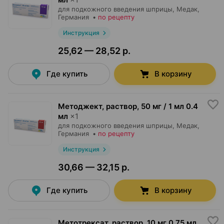
для подкожного введения шприцы,
Медак
,
Германия
•
по рецепту
Инструкция
25,62 — 28,52 р.
Где купить
В корзину
Методжект, раствор
,
50 мг / 1 мл 0.4
мл
×
1
для подкожного введения шприцы,
Медак
,
Германия
•
по рецепту
Инструкция
30,66 — 32,15 р.
Где купить
В корзину
Метотрексат, раствор
,
10 мг 0.75 мл