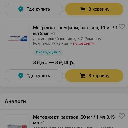
Где купить
В корзину
Метрексат ромфарм, раствор
,
10 мг / 1
мл 2 мл
×
1
для инъекций шприцы,
К.О.Ромфарм
Компани
, Румыния
•
по рецепту
Инструкция
36,50 — 39,14 р.
Где купить
В корзину
Аналоги
Методжект, раствор
,
50 мг / 1 мл 0.15
мл
×
1