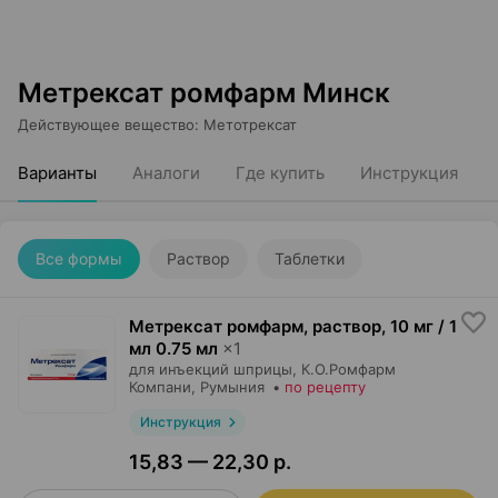
Метрексат ромфарм Минск
Действующее вещество
:
Метотрексат
Варианты
Аналоги
Где купить
Инструкция
Все формы
Раствор
Таблетки
Метрексат ромфарм, раствор
,
10 мг / 1
мл 0.75 мл
×
1
для инъекций шприцы,
К.О.Ромфарм
Компани
, Румыния
•
по рецепту
Инструкция
15,83 — 22,30 р.