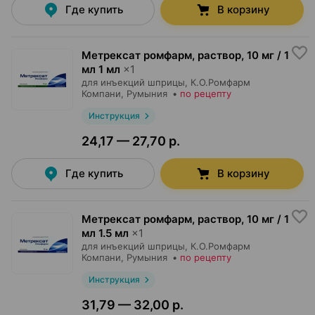
Где купить
В корзину
Метрексат ромфарм, раствор
,
10 мг / 1
мл 1 мл
×
1
для инъекций шприцы,
К.О.Ромфарм
Компани
, Румыния
•
по рецепту
Инструкция
24,17 — 27,70 р.
Где купить
В корзину
Метрексат ромфарм, раствор
,
10 мг / 1
мл 1.5 мл
×
1
для инъекций шприцы,
К.О.Ромфарм
Компани
, Румыния
•
по рецепту
Инструкция
31,79 — 32,00 р.