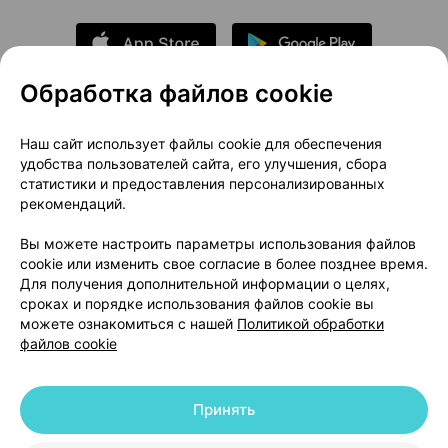
Обработка файлов cookie
О проекте
Новости проекта
Наш сайт использует файлы cookie для обеспечения
удобства пользователей сайта, его улучшения, сбора
Размещение рекламы
Медицинский маркетинг
статистики и предоставления персонализированных
Публичный договор
Доставка
рекомендаций.
Пользовательское соглашение
Вы можете настроить параметры использования файлов
Способы оплаты
Вакансии
Партнеры
cookie или изменить свое согласие в более позднее время.
Написать руководителю 103.by
Для получения дополнительной информации о целях,
сроках и порядке использования файлов cookie вы
Написать в поддержку
можете ознакомиться с нашей
Политикой обработки
Персональные настройки Cookie
файлов cookie
Обработка персональных данных
Принять
© 2026 ООО «Артокс Лаб», УНП 191700409 | 220012, Республика Беларусь,
г. Минск, улица Толбухина, 2, пом. 16 | help@103.by
|
Служба поддержки