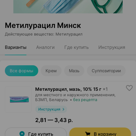
Метилурацил Минск
Действующее вещество
:
Метилурацил
Варианты
Аналоги
Где купить
Инструкция
Все формы
Крем
Мазь
Суппозитории
Метилурацил, мазь
,
10% 15 г
×
1
для местного и наружного применения,
БЗМП
, Беларусь
•
без рецепта
Инструкция
2,81 — 3,43 р.
Где купить
В корзину