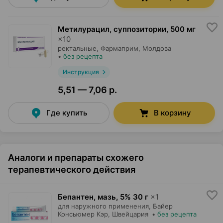
Метилурацил, суппозитории
,
500 мг
×
10
ректальные,
Фармаприм
, Молдова
•
без рецепта
Инструкция
5,51 — 7,06 р.
Где купить
В корзину
Аналоги и препараты схожего
терапевтического действия
Бепантен, мазь
,
5% 30 г
×
1
для наружного применения,
Байер
Консьюмер Кэр
, Швейцария
•
без рецепта