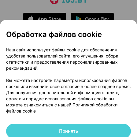
Обработка файлов cookie
О проекте
Новости проекта
Наш сайт использует файлы cookie для обеспечения
удобства пользователей сайта, его улучшения, сбора
Размещение рекламы
Медицинский маркетинг
статистики и предоставления персонализированных
Публичный договор
Доставка
рекомендаций.
Пользовательское соглашение
Вы можете настроить параметры использования файлов
Способы оплаты
Вакансии
Партнеры
cookie или изменить свое согласие в более позднее время.
Написать руководителю 103.by
Для получения дополнительной информации о целях,
сроках и порядке использования файлов cookie вы
Написать в поддержку
можете ознакомиться с нашей
Политикой обработки
Персональные настройки Cookie
файлов cookie
Обработка персональных данных
Принять
© 2026 ООО «Артокс Лаб», УНП 191700409 | 220012, Республика Беларусь,