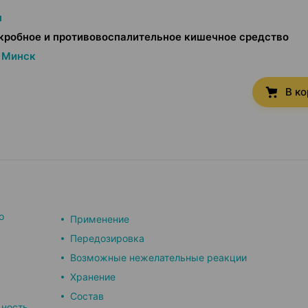
н
кробное и противовоспалительное кишечное средство
Минск
В к
о
Применение
Передозировка
Возможные нежелательные реакции
Хранение
Состав
ьность