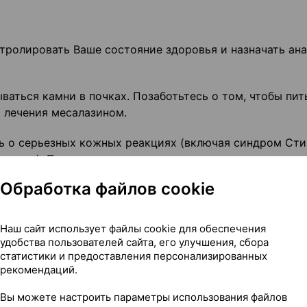
нтролировать Ваше состояние здоровья и назначать ан
аться камни в почках. Позаботьтесь о том, чтобы пит
 лечения месалазином.
ь о серьезных кожных реакциях (включая синдром Сти
ролиз). Прекратите использование месалазина и неме
из симптомов, описанными в разделе «Возможные
Обработка файлов cookie
Наш сайт использует файлы cookie для обеспечения
удобства пользователей сайта, его улучшения, сбора
й ограничены.
статистики и предоставления персонализированных
рекомендаций.
арат
Вы можете настроить параметры использования файлов