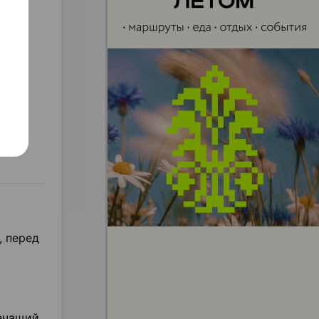
и
, перед
лечащий