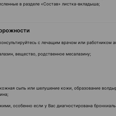
исленные в разделе «Состав» листка-вкладыша;
торожности
онсультируйтесь с лечащим врачом или работником а
салазин, вещество, родственное месалазину;
я кожная сыпь или шелушение кожи, образование волды
ина;
гкими, особенно если у Вас диагностирована бронхиаль