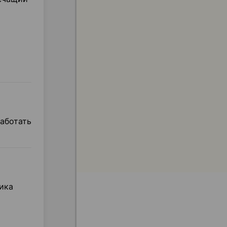
аботать
ика