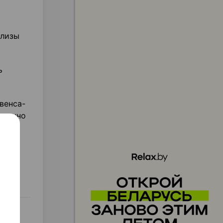
ализы
ь
венса-
дленно