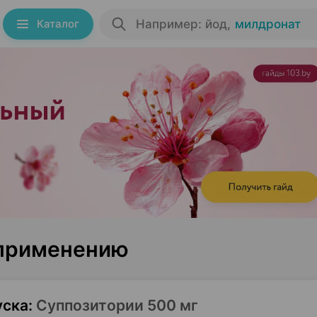
Каталог
Например: йод
,
милдронат
 применению
уска
:
Суппозитории 500 мг