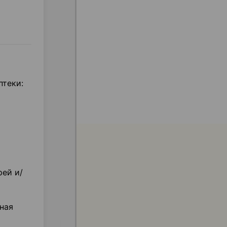
птеки:
рей и/
ная