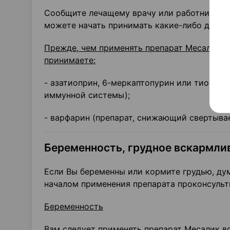
Сообщите лечащему врачу или работнику ап
можете начать принимать какие-либо други
Прежде, чем применять препарат Месалик о
принимаете:
- азатиоприн, 6-меркаптопурин или тиогуан
иммунной системы);
- варфарин (препарат, снижающий свертыва
Беременность, грудное вскармли
Если Вы беременны или кормите грудью, дум
началом применения препарата проконсульт
Беременность
Вам следует применять препарат Месалик во