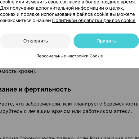
cookie или изменить свое согласие в более позднее время.
теки о том, что Вы принимаете, недавно принимали ил
Для получения дополнительной информации о целях,
сроках и порядке использования файлов cookie вы можете
е препараты.
ознакомиться с нашей
Политикой обработки файлов cookie
бязательно проконсультируйтесь с врачом, если Вы
Отклонить
Принять
ин (препараты, используемые для лечения заболеваний
Персональные настройки Cookie
емость крови).
вание и фертильность
аете, что забеременели, или планируете беременность
ируйтесь с лечащим врачом или работником аптеки.
 время беременности только, если Вам назначил его 