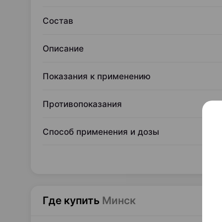
Состав
Описание
Показания к применению
Противопоказания
Способ применения и дозы
Где купить
Минск