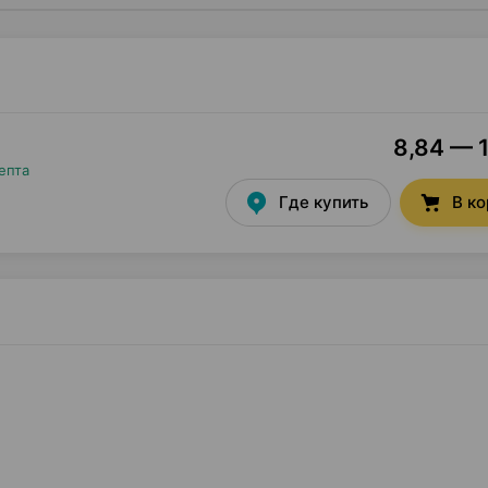
8,84 — 1
епта
Где купить
В к