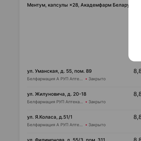
Ментум, капсулы ×28, Академфарм Беларусь
8,
ул. Уманская, д. 55, пом. 89
Белфармация А РУП Аптека №39
Закрыто
8,
ул. Жилуновича, д. 20-18
Белфармация РУП Аптека №21
Закрыто
8,
ул. Я.Коласа, д.51/1
Белфармация А РУП Аптека №65
Закрыто
8,
ул. Филимонова, д. 55/3, пом. 311