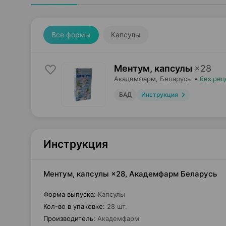
Все формы
Капсулы
Ментум, капсулы
×
28
Академфарм
, Беларусь
•
без рец
БАД
Инструкция
Инструкция
Ментум, капсулы ×28, Академфарм Беларусь
Форма выпуска
:
Капсулы
Кол-во в упаковке
:
28 шт.
Производитель
:
Академфарм