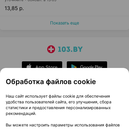
13,85 р.
Показать еще
Обработка файлов cookie
О проекте
Новости проекта
Наш сайт использует файлы cookie для обеспечения
удобства пользователей сайта, его улучшения, сбора
Размещение рекламы
Медицинский маркетинг
статистики и предоставления персонализированных
Публичный договор
Доставка
рекомендаций.
Пользовательское соглашение
Вы можете настроить параметры использования файлов
Способы оплаты
Вакансии
Партнеры