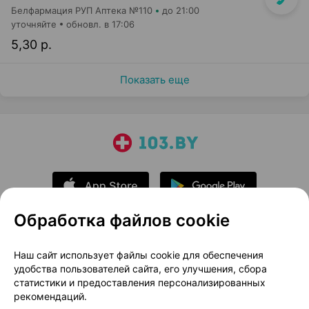
Белфармация РУП Аптека №110
до 21:00
уточняйте
обновл. в 17:06
5,30 р.
Показать еще
Обработка файлов cookie
О проекте
Новости проекта
Наш сайт использует файлы cookie для обеспечения
удобства пользователей сайта, его улучшения, сбора
Размещение рекламы
Медицинский маркетинг
статистики и предоставления персонализированных
Публичный договор
Доставка
рекомендаций.