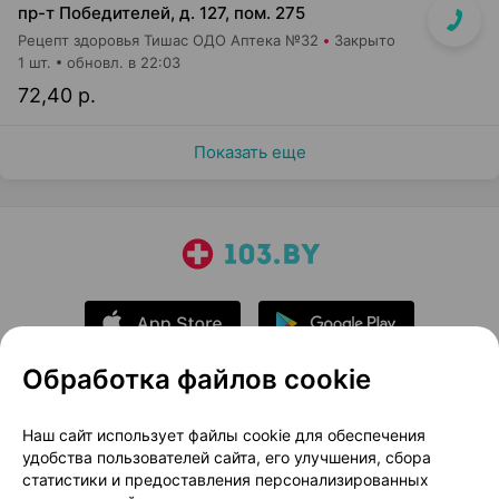
пр-т Победителей, д. 127, пом. 275
Рецепт здоровья Тишас ОДО Аптека №32
Закрыто
1 шт.
обновл. в 22:03
72,40 р.
Показать еще
Обработка файлов cookie
О проекте
Новости проекта
Наш сайт использует файлы cookie для обеспечения
удобства пользователей сайта, его улучшения, сбора
Размещение рекламы
Медицинский маркетинг
статистики и предоставления персонализированных
Публичный договор
Доставка