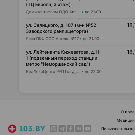
(ТЦ Европа, 3 этаж)
Доминантафарм ОДО Аптека №37
до 21:00
18,
ул. Селицкого, д. 107 (м-н №52
Заводского райпищеторга)
Ясса ПКФ ООО Аптека №17
до 21:00
18,
ул. Лейтенанта Кижеватова, д.11-
1 (подземный переход станции
метро "Неморшанский сад")
БелЛекоЦентр РУП Государственная аптека №49
до 22:00
О прое
Медицин
Пользовательско