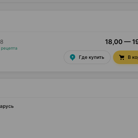
18,00 — 19
18
 рецепта
Где купить
В к
ларусь