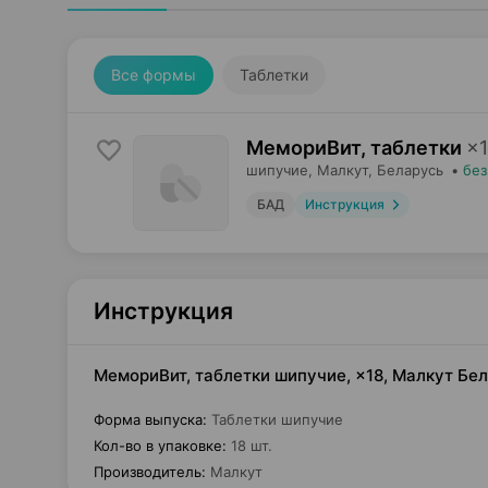
Все формы
Таблетки
МемориВит, таблетки
×
шипучие,
Малкут
, Беларусь
•
без
БАД
Инструкция
Инструкция
МемориВит, таблетки шипучие, ×18, Малкут Бе
Форма выпуска
:
Таблетки шипучие
Кол-во в упаковке
:
18 шт.
Производитель
:
Малкут