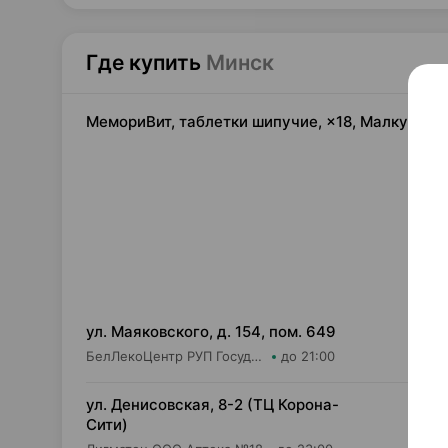
Где купить
Минск
МемориВит, таблетки шипучие, ×18, Малкут Бе
18,
ул. Маяковского, д. 154, пом. 649
БелЛекоЦентр РУП Государственная аптека №16
до 21:00
18,
ул. Денисовская, 8-2 (ТЦ Корона-
Сити)