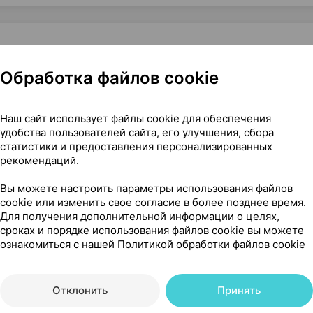
Обработка файлов cookie
ларусь
Наш сайт использует файлы cookie для обеспечения
удобства пользователей сайта, его улучшения, сбора
статистики и предоставления персонализированных
56
На карте
рекомендаций.
Вы можете настроить параметры использования файлов
cookie или изменить свое согласие в более позднее время.
Для получения дополнительной информации о целях,
сроках и порядке использования файлов cookie вы можете
00 р.
1 шт.
обновл. в 19:31
ознакомиться с нашей
Политикой обработки файлов cookie
50 р.
1 шт.
обновл. в 19:00
Отклонить
Принять