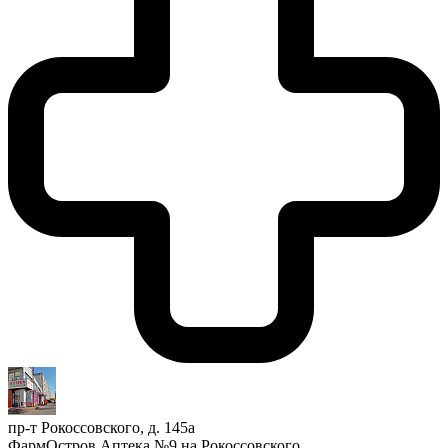
пр-т Рокоссовского, д. 145а
ФармОстров Аптека №9 на Рокоссовского