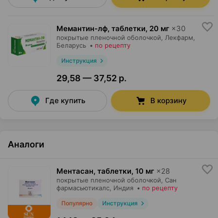
Мемантин-лф, таблетки
,
20 мг
×
30
покрытые пленочной оболочкой,
Лекфарм
,
Беларусь
•
по рецепту
Инструкция
29,58 — 37,52 р.
Где купить
В корзину
Аналоги
Ментасан, таблетки
,
10 мг
×
28
покрытые пленочной оболочкой,
Сан
фармасьютикалс
, Индия
•
по рецепту
Популярно
Инструкция