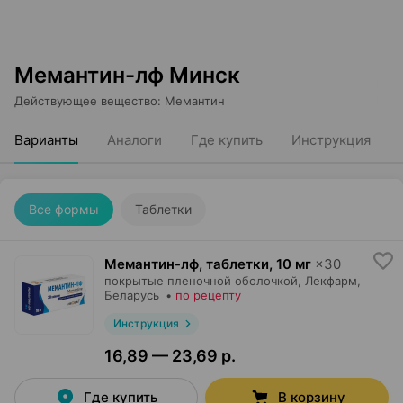
Мемантин-лф Минск
Действующее вещество
:
Мемантин
Варианты
Аналоги
Где купить
Инструкция
Все формы
Таблетки
Мемантин-лф, таблетки
,
10 мг
×
30
покрытые пленочной оболочкой,
Лекфарм
,
Беларусь
•
по рецепту
Инструкция
16,89 — 23,69 р.
Где купить
В корзину