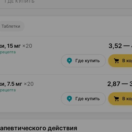
ГДЕ КУПИТЬ
Таблетки
3,52 — 
ки
,
15 мг
×
20
 рецепта
Где купить
В к
2,87 — 3
ки
,
7.5 мг
×
20
 рецепта
Где купить
В к
рапевтического действия