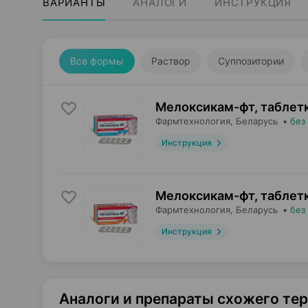
ВАРИАНТЫ
АНАЛОГИ
ИНСТРУКЦИЯ
Все формы
Раствор
Суппозитории
Мелоксикам-фт, таблет
Фармтехнология
, Беларусь
•
без
Инструкция
Мелоксикам-фт, таблет
Фармтехнология
, Беларусь
•
без
Инструкция
Аналоги и препараты схожего те