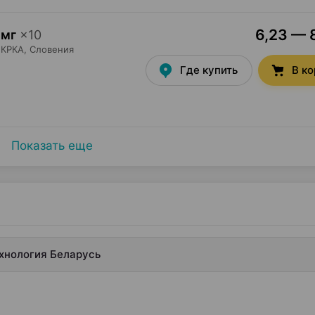
6,23 — 8
 мг
×
10
КРКА
, Словения
Где купить
В к
Показать еще
ехнология Беларусь