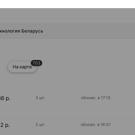
ехнология Беларусь
703
На карте
86 р.
3 шт.
обновл. в 17:13
12 р.
2 шт.
обновл. в 16:57