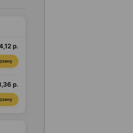
4,12 р.
орзину
,36 р.
орзину