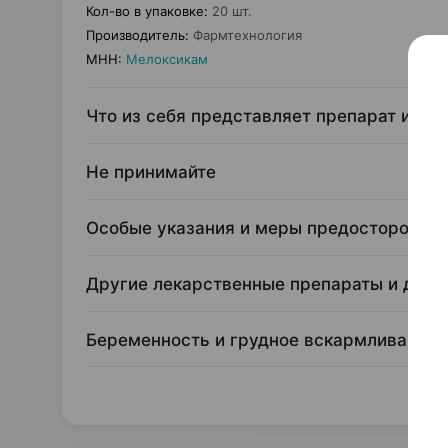
Кол-во в упаковке
:
20 шт.
Производитель
:
Фармтехнология
МНН
:
Мелоксикам
Что из себя представляет препарат и для
Не принимайте
Особые указания и меры предосторожно
Другие лекарственные препараты и данн
Беременность и грудное вскармливание