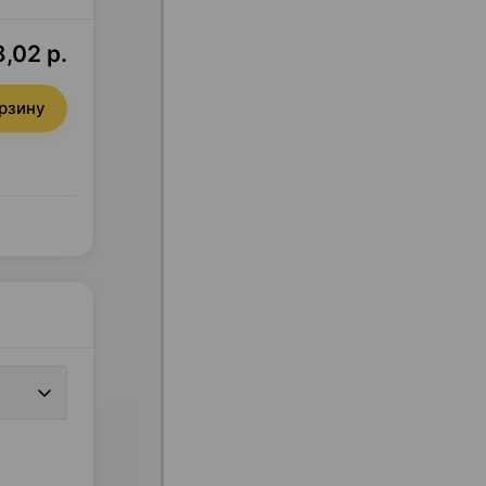
,02 р.
орзину