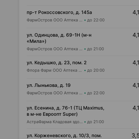
4,
пр-т Рокоссовского, д. 145а
ФармОстров ООО Аптека №9 на Рокоссовского
до 22:00
4,
ул. Одинцова, д. 69-1Н (м-н
«Мила»)
ФармОстров ООО Аптека №16 на Одинцова
до 21:00
4,
ул. Кедышко, д. 23, пом. 2
Флора Фарм ООО Аптека №21
до 20:00
4,
ул. Лынькова, д. 19
ФармОстров ООО Аптека №7 на Лынькова
до 22:00
4,
ул. Есенина, д. 76-1 (ТЦ Maximus,
в м-не Евроопт Super)
АстраФарма Кладовая здоровья ООО Аптека №9
до 21:00
3,
ул. Корженевского, д. 10/3, пом.