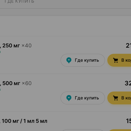
ГДЕ КУПИТЬ
2
,
250 мг
×
40
а
Где купить
В к
32
,
500 мг
×
60
а
Где купить
В к
1
,
100 мг / 1 мл 5 мл