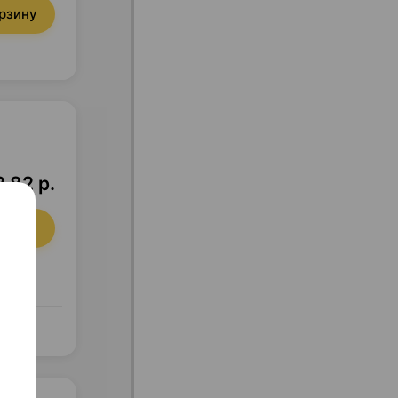
орзину
,82 р.
орзину