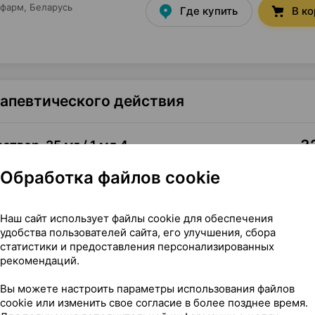
кфарм
, Беларусь
Где купить
В к
рапевтического действия
32
аствор
,
25 мг / 1 мл 4
Обработка файлов cookie
•
без рецепта
Где купить
В к
Наш сайт использует файлы cookie для обеспечения
удобства пользователей сайта, его улучшения, сбора
статистики и предоставления персонализированных
рекомендаций.
Показать еще
Вы можете настроить параметры использования файлов
cookie или изменить свое согласие в более позднее время.