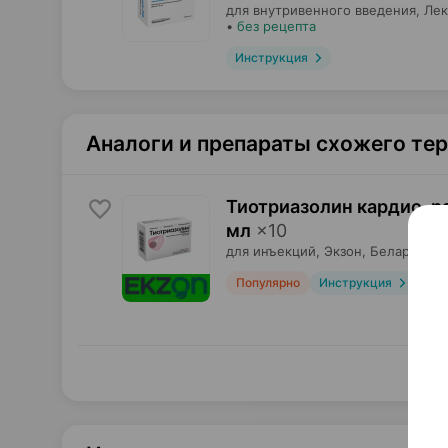
для внутривенного введения,
Ле
•
без рецепта
Инструкция
Аналоги и препараты схожего те
Тиотриазолин кардио, р
мл
×
10
для инъекций,
Экзон
, Беларусь
Популярно
Инструкция