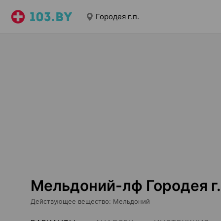
Городея г.п.
Мельдоний-лф Городея г.
Действующее вещество
:
Мельдоний