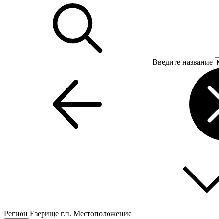
Введите название
Регион
Езерище г.п.
Местоположение