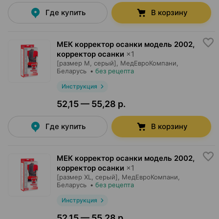
Где купить
В корзину
МЕК корректор осанки модель 2002,
корректор осанки
×
1
[размер M, серый],
МедЕвроКомпани
,
Беларусь
•
без рецепта
Инструкция
52,15 — 55,28 р.
Где купить
В корзину
МЕК корректор осанки модель 2002,
корректор осанки
×
1
[размер ХL, серый],
МедЕвроКомпани
,
Беларусь
•
без рецепта
Инструкция
52,15 — 55,28 р.