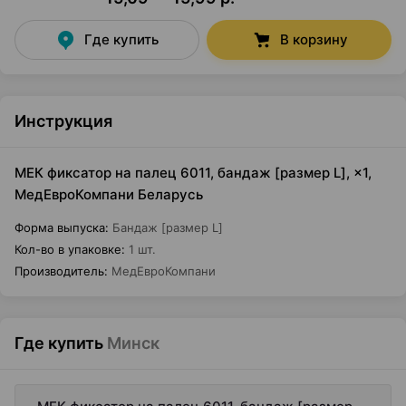
Где купить
В корзину
Инструкция
МЕК фиксатор на палец 6011, бандаж [размер L], ×1,
МедЕвроКомпани Беларусь
Форма выпуска
:
Бандаж [размер L]
Кол-во в упаковке
:
1 шт.
Производитель
:
МедЕвроКомпани
Где купить
Минск