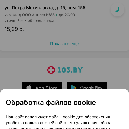
ул. Петра Мстиславца, д. 15, пом. 155
Искамед ООО Аптека №88
до 20:00
уточняйте
обновл. вчера
15,99 р.
Показать еще
Обработка файлов cookie
О проекте
Новости проекта
Наш сайт использует файлы cookie для обеспечения
удобства пользователей сайта, его улучшения, сбора
Размещение рекламы
Медицинский маркетинг
статистики и предоставления персонализированных