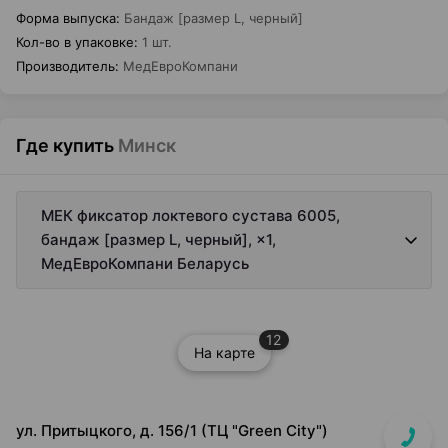
Форма выпуска
:
Бандаж [размер L, черный]
Кол-во в упаковке
:
1 шт.
Производитель
:
МедЕвроКомпани
Где купить
Минск
МЕК фиксатор локтевого сустава 6005,
бандаж [размер L, черный], ×1,
МедЕвроКомпани Беларусь
12
На карте
ул. Притыцкого, д. 156/1 (ТЦ "Green City")