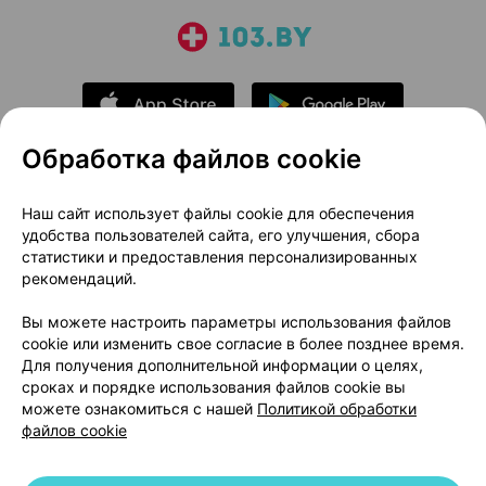
Обработка файлов cookie
О проекте
Новости проекта
Наш сайт использует файлы cookie для обеспечения
удобства пользователей сайта, его улучшения, сбора
Размещение рекламы
Медицинский маркетинг
статистики и предоставления персонализированных
Публичный договор
Доставка
рекомендаций.
Пользовательское соглашение
Вы можете настроить параметры использования файлов
Способы оплаты
Вакансии
Партнеры
cookie или изменить свое согласие в более позднее время.
Написать руководителю 103.by
Для получения дополнительной информации о целях,
сроках и порядке использования файлов cookie вы
Написать в поддержку
можете ознакомиться с нашей
Политикой обработки
Персональные настройки Cookie
файлов cookie
Обработка персональных данных