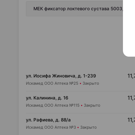
МЕК фиксатор локтевого сустава 5003, бан
11,
ул. Иосифа Жиновича, д. 1-239
Искамед ООО Аптека №25
Закрыто
11,
ул. Калинина, д. 16
Искамед ООО Аптека №115
Закрыто
11,
ул. Рафиева, д. 88/а
Искамед ООО Аптека №3
Закрыто