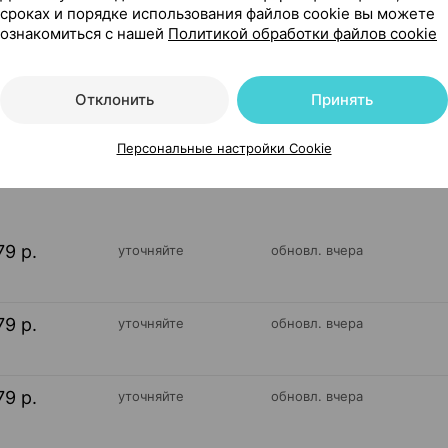
сроках и порядке использования файлов cookie вы можете
даж [размер L, бежевый], ×1, МедЕвроКомпани Беларусь
ознакомиться с нашей
Политикой обработки файлов cookie
Отклонить
Принять
20
На карте
Персональные настройки Cookie
79 р.
уточняйте
обновл. вчера
79 р.
уточняйте
обновл. вчера
79 р.
уточняйте
обновл. вчера