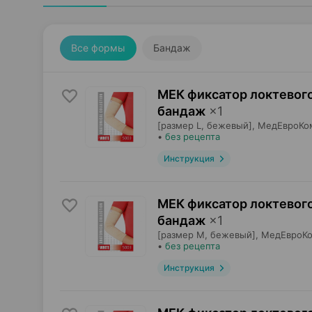
Все формы
Бандаж
МЕК фиксатор локтевого
бандаж
×
1
[размер L, бежевый],
МедЕвроКо
•
без рецепта
Инструкция
МЕК фиксатор локтевого
бандаж
×
1
[размер M, бежевый],
МедЕвроК
•
без рецепта
Инструкция