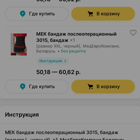
Где купить
В корзину
МЕК бандаж послеоперационный
3015, бандаж
×
1
[размер XXL, черный],
МедЕвроКомпани
,
Беларусь
•
без рецепта
Инструкция
50,18 — 60,62 р.
Где купить
В корзину
Инструкция
МЕК бандаж послеоперационный 3015, бандаж
[размер L, черный], ×1, МедЕвроКомпани Беларусь