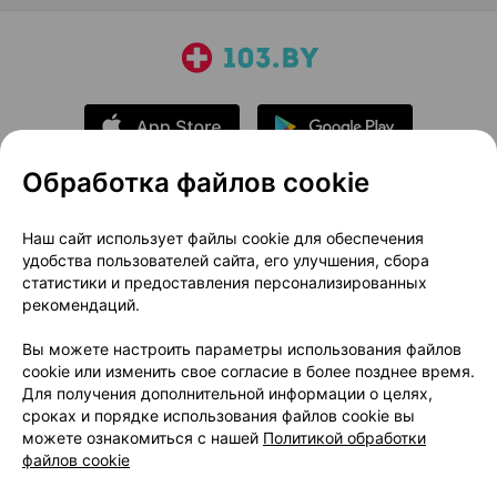
Обработка файлов cookie
О проекте
Новости проекта
Наш сайт использует файлы cookie для обеспечения
удобства пользователей сайта, его улучшения, сбора
Размещение рекламы
Медицинский маркетинг
статистики и предоставления персонализированных
Публичный договор
Доставка
рекомендаций.
Пользовательское соглашение
Вы можете настроить параметры использования файлов
Способы оплаты
Вакансии
Партнеры
cookie или изменить свое согласие в более позднее время.
Написать руководителю 103.by
Для получения дополнительной информации о целях,
сроках и порядке использования файлов cookie вы
Написать в поддержку
можете ознакомиться с нашей
Политикой обработки
Персональные настройки Cookie
файлов cookie
Обработка персональных данных