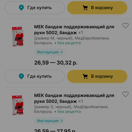
Где купить
В корзину
МЕК бандаж поддерживающий для
руки 5002, бандаж
×
1
[размер M, черный],
МедЕвроКомпани
,
Беларусь
•
без рецепта
Инструкция
26,59 — 30,32 р.
Где купить
В корзину
МЕК бандаж поддерживающий для
руки 5002, бандаж
×
1
[размер S, черный],
МедЕвроКомпани
,
Беларусь
•
без рецепта
Инструкция
26,59 — 27,95 р.