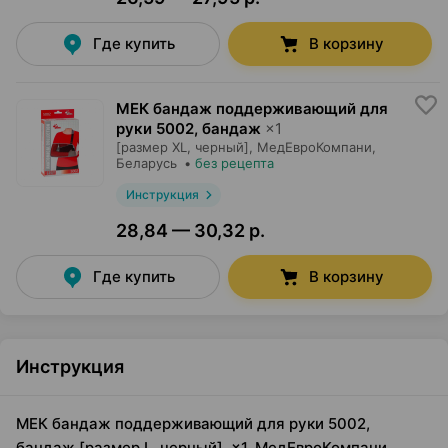
Где купить
В корзину
МЕК бандаж поддерживающий для
руки 5002, бандаж
×
1
[размер XL, черный],
МедЕвроКомпани
,
Беларусь
•
без рецепта
Инструкция
28,84 — 30,32 р.
Где купить
В корзину
Инструкция
МЕК бандаж поддерживающий для руки 5002,
бандаж [размер L, черный], ×1, МедЕвроКомпани