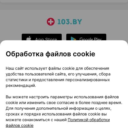
Обработка файлов cookie
О проекте
Новости проекта
Наш сайт использует файлы cookie для обеспечения
удобства пользователей сайта, его улучшения, сбора
Размещение рекламы
Медицинский маркетинг
статистики и предоставления персонализированных
Публичный договор
Доставка
рекомендаций.
Пользовательское соглашение
Вы можете настроить параметры использования файлов
Способы оплаты
Вакансии
Партнеры
cookie или изменить свое согласие в более позднее время.
Написать руководителю 103.by
Для получения дополнительной информации о целях,
сроках и порядке использования файлов cookie вы
Написать в поддержку
можете ознакомиться с нашей
Политикой обработки
Персональные настройки Cookie
файлов cookie